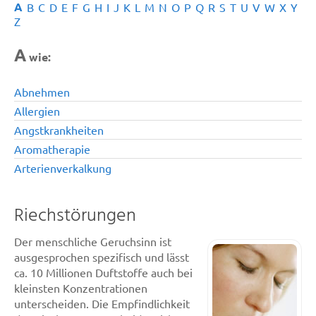
A
B
C
D
E
F
G
H
I
J
K
L
M
N
O
P
Q
R
S
T
U
V
W
X
Y
Z
A
wie:
Abnehmen
Allergien
Angstkrankheiten
Aromatherapie
Arterienverkalkung
Riechstörungen
Der menschliche Geruchsinn ist
ausgesprochen spezifisch und lässt
ca. 10 Millionen Duftstoffe auch bei
kleinsten Konzentrationen
unterscheiden. Die Empfindlichkeit