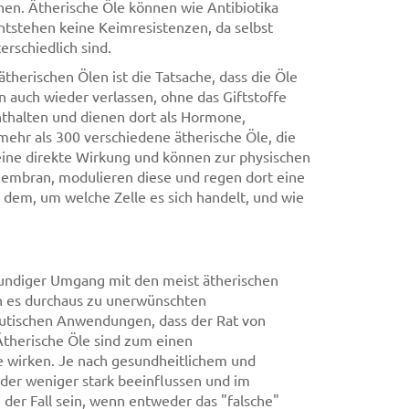
nen. Ätherische Öle können wie Antibiotika
entstehen keine Keimresistenzen, da selbst
rschiedlich sind.
herischen Ölen ist die Tatsache, dass die Öle
n auch wieder verlassen, ohne das Giftstoffe
enthalten und dienen dort als Hormone,
mehr als 300 verschiedene ätherische Öle, die
eine direkte Wirkung und können zur physischen
membran, modulieren diese und regen dort eine
 dem, um welche Zelle es sich handelt, und wie
undiger Umgang mit den meist ätherischen
n es durchaus zu unerwünschten
utischen Anwendungen, dass der Rat von
 Ätherische Öle sind zum einen
e wirken. Je nach gesundheitlichem und
der weniger stark beeinflussen und im
 der Fall sein, wenn entweder das "falsche"