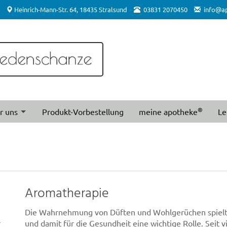
Heinrich-Mann-Str. 64, 18435 Stralsund
03831 2070450
info@a
®
r uns
Produkt-Vorbestellung
meine apotheke
Le
Aromatherapie
Die Wahrnehmung von Düften und Wohlgerüchen spielt f
r
und damit für die Gesundheit eine wichtige Rolle. Seit v