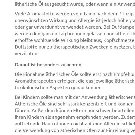
ätherische Öl ausgesucht wurde, oder wenn ein Anwendu
Viele Aromastoffe werden vom Laien nach dem Prinzip "Vi
unerwünschten Wirkung und Allergie ist jedoch höher, 
oder gar unverdünnt verwendet werden. Bei Duftlampen 
werden den ganzen Tag brennen gelassen und ätherische
erhoffte wohltuende Wirkung bleibt aus, Kopfschmerzen 
Duftstoffe nur zu therapeutischen Zwecken einsetzen, 
verzichten.
Darauf ist besonders zu achten
Die Einnahme ätherischer Öle sollte erst nach Empfehlu
Aromatherapeuten erfolgen, die das jeweilige ätherisch
toxikologischen Aspekten genau kennen.
Bei Kindern sollte man mit der Anwendung ätherischer Öle
Ätherische Öle sind sehr stark konzentriert und können
führen. Außerdem können Eltern nur schwer beurteilen,
ihren Kindern als angenehm empfunden werden. Zudem si
auftretende Hautrötungen nicht auf eine Allergie schließ
die Verwendung von ätherischen Ölen zur Einreibung ver