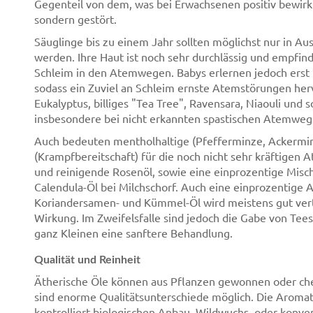
Gegenteil von dem, was bei Erwachsenen positiv bewirkt 
sondern gestört.
Säuglinge bis zu einem Jahr sollten möglichst nur in A
werden. Ihre Haut ist noch sehr durchlässig und empfind
Schleim in den Atemwegen. Babys erlernen jedoch er
sodass ein Zuviel an Schleim ernste Atemstörungen herv
Eukalyptus, billiges "Tea Tree", Ravensara, Niaouli und
insbesondere bei nicht erkannten spastischen Atemweg
Auch bedeuten mentholhaltige (Pfefferminze, Ackerminz
(Krampfbereitschaft) für die noch nicht sehr kräftige
und reinigende Rosenöl, sowie eine einprozentige Misc
Calendula-Öl bei Milchschorf. Auch eine einprozentige A
Koriandersamen- und Kümmel-Öl wird meistens gut ver
Wirkung. Im Zweifelsfalle sind jedoch die Gabe von Tee
ganz Kleinen eine sanftere Behandlung.
Qualität und Reinheit
Ätherische Öle können aus Pflanzen gewonnen oder chem
sind enorme Qualitätsunterschiede möglich. Die Aromat
kontrolliert biologischen Anbau, Wildwuchs. oder konve