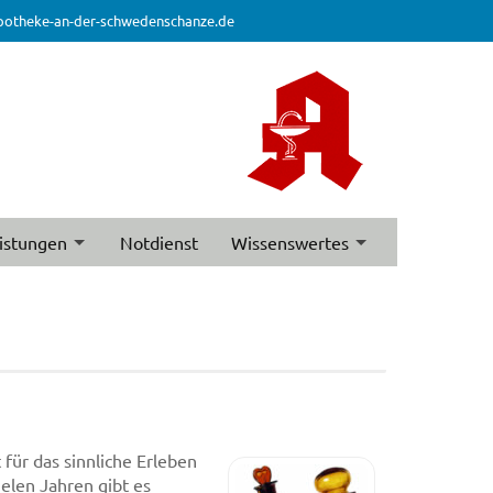
potheke-an-der-schwedenschanze.de
istungen
Notdienst
Wissenswertes
ür das sinnliche Erleben
ielen Jahren gibt es