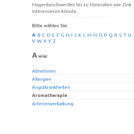
Magenbeschwerden bis zu Mineralien wie Zink
interessieren könnte.
Bitte wählen Sie:
A
B
C
D
E
F
G
H
I
J
K
L
M
N
O
P
Q
R
S
T
U
V
W
X
Y
Z
A
wie:
Abnehmen
Allergien
Angstkrankheiten
Aromatherapie
Arterienverkalkung