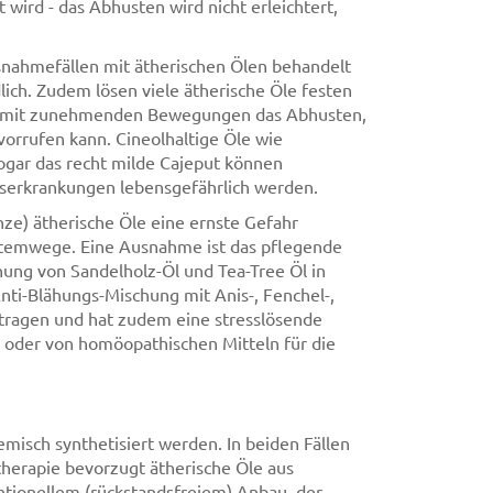
wird - das Abhusten wird nicht erleichtert,
usnahmefällen mit ätherischen Ölen behandelt
lich. Zudem lösen viele ätherische Öle festen
st mit zunehmenden Bewegungen das Abhusten,
orrufen kann. Cineolhaltige Öle wie
 sogar das recht milde Cajeput können
serkrankungen lebensgefährlich werden.
e) ätherische Öle eine ernste Gefahr
n Atemwege. Eine Ausnahme ist das pflegende
hung von Sandelholz-Öl und Tea-Tree Öl in
nti-Blähungs-Mischung mit Anis-, Fenchel-,
tragen und hat zudem eine stresslösende
s oder von homöopathischen Mitteln für die
isch synthetisiert werden. In beiden Fällen
herapie bevorzugt ätherische Öle aus
ntionellem (rückstandsfreiem) Anbau, der