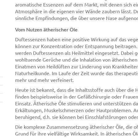
aromatische Essenzen auf dem Markt, mit denen sich e
Atmosphäre in die eigenen vier Wände zaubern lässt. D
sinnliche Empfindungen, die über unsere Nase aufge
Vom Nutzen ätherischer Öle
Duftessenzen haben eine positive Wirkung auf das veg
können zur Konzentration oder Entspannung beitragen. 
werden Duftessenzen als Heilmittel eingesetzt. Dabei g
wohltuende Gerüche und die Inhalation von ätherischen
Einatmen von Heildüften zur Linderung von Krankheiten
Naturheilkunde. Im Laufe der Zeit wurde das therapeu
mehr und mehr verfeinert.
Heute ist bekannt, dass die Inhaltsstoffe auch über die
finden beispielsweise in der Gefäßchirurgie oder Frau
Einsatz. Ätherische Öle stimulieren und unterstützen 
Erkältungen, Muskelschmerzen oder Hautproblemen. A
beruhigend, d.h. sie können bei Einschlafstörungen ode
Die komplexe Zusammensetzung ätherischer Öle, die oft 
Grund für ihre vielfältige Wirksamkeit. In ätherischen Ö