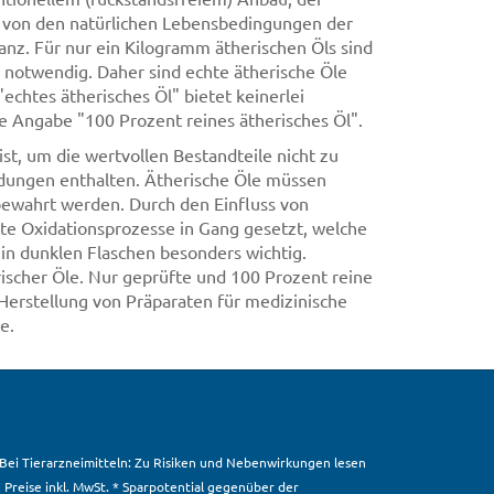
g von den natürlichen Lebensbedingungen der
z. Für nur ein Kilogramm ätherischen Öls sind
notwendig. Daher sind echte ätherische Öle
echtes ätherisches Öl" bietet keinerlei
die Angabe "100 Prozent reines ätherisches Öl".
ist, um die wertvollen Bestandteile nicht zu
ndungen enthalten. Ätherische Öle müssen
bewahrt werden. Durch den Einfluss von
rte Oxidationsprozesse in Gang gesetzt, welche
 in dunklen Flaschen besonders wichtig.
ischer Öle. Nur geprüfte und 100 Prozent reine
Herstellung von Präparaten für medizinische
e.
. Bei Tierarzneimitteln: Zu Risiken und Nebenwirkungen lesen
e Preise inkl. MwSt. * Sparpotential gegenüber der