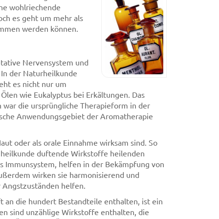
ine wohlriechende
och es geht um mehr als
nommen werden können.
etative Nervensystem und
In der Naturheilkunde
eht es nicht nur um
 Ölen wie Eukalyptus bei Erkältungen. Das
 war die ursprüngliche Therapieform in der
tische Anwendungsgebiet der Aromatherapie
 Haut oder als orale Einnahme wirksam sind. So
enheilkunde duftende Wirkstoffe heilenden
das Immunsystem, helfen in der Bekämpfung von
ußerdem wirken sie harmonisierend und
r Angstzuständen helfen.
an die hundert Bestandteile enthalten, ist ein
len sind unzählige Wirkstoffe enthalten, die