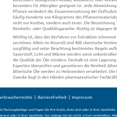
besonders für Allergiker geeignet ist. Jede Abweichun
Pflanze verändert die Zusammensetzung der Duftsubstan
häufig Hunderte von Kilogramms des Pflanzenmaterials 
nicht nur kostbar, sondern auch teuer. Die Bezeichnung "
Reinheits- oder Qualitätsgarantie. Richtig ist dagegen 
Wichtig ist, dass das Verfahren zur Extraktion schonend 
zerstören. Allein im Rosenöl sind 400 chemische Verbi
sorgfältig und unter Beachtung bestimmter Regeln auf
Sauerstoff, Licht und Wärme werden sonst unkontrollie
die Qualität der Öle mindern. Deshalb ist eine Lagerung
Experten überprüfen und garantieren die Reinheit äther
ätherische Öle werden zu Heilzwecken verarbeitet. Die 
Zwecke liegt in den Händen pharmazeutischer Fachkräft
erbraucherrechte
Barrierefreiheit
Impressum
ie Packungsbeilage und fragen Sie Ihre Ärztin, Ihren Arzt oder in Ihrer Apotheke
Tierarzt oder in Ihrer Apotheke. Nur solange Vorrat reicht. Irrtum vorbehalten. All