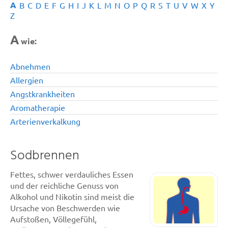
A
B
C
D
E
F
G
H
I
J
K
L
M
N
O
P
Q
R
S
T
U
V
W
X
Y
Z
A
wie:
Abnehmen
Allergien
Angstkrankheiten
Aromatherapie
Arterienverkalkung
Sodbrennen
Fettes, schwer verdauliches Essen
und der reichliche Genuss von
Alkohol und Nikotin sind meist die
Ursache von Beschwerden wie
Aufstoßen, Völlegefühl,